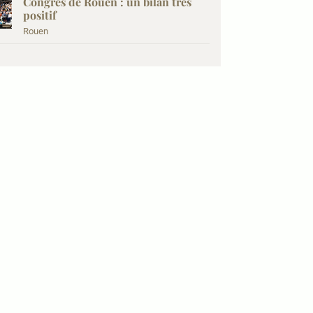
Congrès de Rouen : un bilan très
positif
Rouen