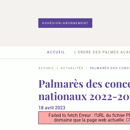
ADHÉSION/ABONNEMENT
ACCUEIL
L’ORDRE DES PALMES AC
ACCUEIL
ACTUALITÉS
PALMARÈS DES CONCO
Palmarès des conco
nationaux 2022-20
18 avril 2023
Failed to fetch Erreur : l’URL du fichie
domaine que la page web actuelle.
Cl