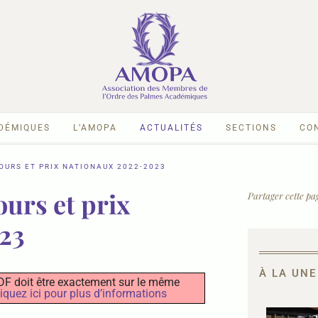
ADÉMIQUES
L’AMOPA
ACTUALITÉS
SECTIONS
CO
URS ET PRIX NATIONAUX 2022-2023
urs et prix
Partager cette pag
23
À LA UNE
r PDF doit être exactement sur le même
iquez ici pour plus d’informations