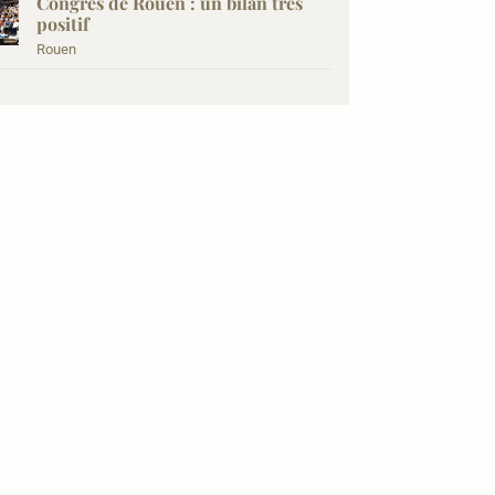
Congrès de Rouen : un bilan très
positif
Rouen